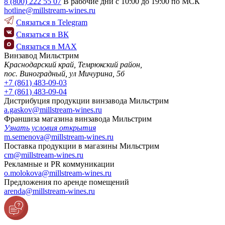
8 (800) 222 55 07
В рабочие дни с 10:00 до 19:00 по МСК
hotline@millstream-wines.ru
Связаться в Telegram
Связаться в ВК
Связаться в МАХ
Винзавод Мильстрим
Краснодарский край, Темрюкский район,
пос. Виноградный, ул Мичурина, 5б
+7 (861) 483-09-03
+7 (861) 483-09-04
Дистрибуция продукции винзавода Мильстрим
a.gaskov@millstream-wines.ru
Франшиза магазина винзавода Мильстрим
Узнать условия
открытия
m.semenova@millstream-wines.ru
Поставка продукции в магазины Мильстрим
cm@millstream-wines.ru
Рекламные и PR коммуникации
o.molokova@millstream-wines.ru
Предложения по аренде помещений
arenda@millstream-wines.ru