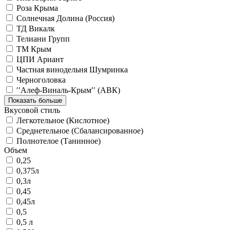
Роза Крыма
Солнечная Долина (Россия)
ТД Викалк
Телиани Групп
ТМ Крым
ЦПИ Ариант
Частная винодельня Шумринка
Черноголовка
′′Алеф-Виналь-Крым′′ (АВК)
Показать больше
Вкусовой стиль
Легкотельное (Кислотное)
Среднетельное (Сбалансированное)
Полнотелое (Танинное)
Объем
0,25
0,375л
0,3л
0,45
0,45л
0,5
0,5 л