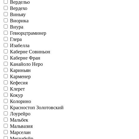
Вердельо
Вердехо
Виньяу
Виорика
Виура
Гевюрцтраминер
Глера
Изабелла
Каберне Совиньон
Каберне Фран
Канайоло Неро
Кариньян
Карменер
Кефесия
Клерет
Кокур
Колорино
Красностоп Золотовский
Лоурейро
Мальбек
Мальвазия
Марселан
Меграбуйр