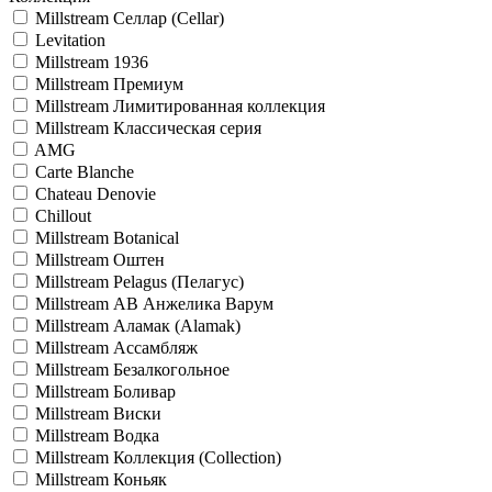
Millstream Селлар (Cellar)
Levitation
Millstream 1936
Millstream Премиум
Millstream Лимитированная коллекция
Millstream Классическая серия
AMG
Carte Blanche
Chateau Denovie
Chillout
Millstream Botanical
Millstream Oштен
Millstream Pelagus (Пелагус)
Millstream АВ Анжелика Варум
Millstream Аламак (Alamak)
Millstream Ассамбляж
Millstream Безалкогольное
Millstream Боливар
Millstream Виски
Millstream Водка
Millstream Коллекция (Collection)
Millstream Коньяк