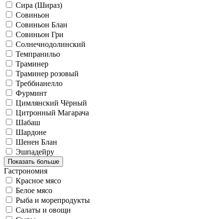
Сира (Шираз)
Совиньон
Совиньон Блан
Совиньон Гри
Солнечнодолинский
Темпранильо
Траминер
Траминер розовый
Треббианелло
Фурминт
Цимлянский Чёрный
Цитронный Магарача
Шабаш
Шардоне
Шенен Блан
Эшпадейру
Показать больше
Гастрономия
Красное мясо
Белое мясо
Рыба и морепродукты
Салаты и овощи