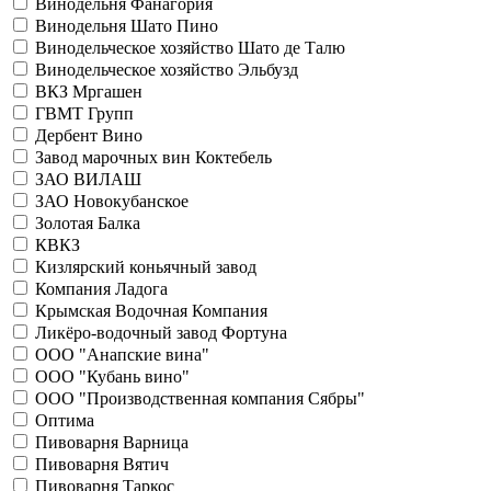
Винодельня Фанагория
Винодельня Шато Пино
Винодельческое хозяйство Шато де Талю
Винодельческое хозяйство Эльбузд
ВКЗ Мргашен
ГВМТ Групп
Дербент Вино
Завод марочных вин Коктебель
ЗАО ВИЛАШ
ЗАО Новокубанское
Золотая Балка
КВКЗ
Кизлярский коньячный завод
Компания Ладога
Крымская Водочная Компания
Ликёро-водочный завод Фортуна
ООО "Анапские вина"
ООО "Кубань вино"
ООО "Производственная компания Сябры"
Оптима
Пивоварня Варница
Пивоварня Вятич
Пивоварня Таркос