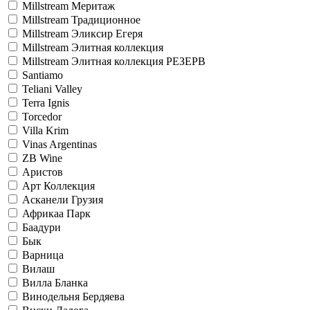
Millstream Меритаж
Millstream Традиционное
Millstream Эликсир Егеря
Millstream Элитная коллекция
Millstream Элитная коллекция РЕЗЕРВ
Santiamo
Teliani Valley
Terra Ignis
Torcedor
Villa Krim
Vinas Argentinas
ZB Wine
Аристов
Арт Коллекция
Асканели Грузия
Африкаа Парк
Баадури
Бык
Варница
Вилаш
Вилла Бланка
Винодельня Бердяева