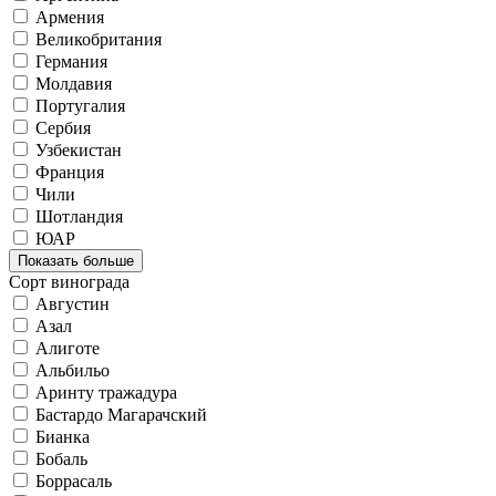
Армения
Великобритания
Германия
Молдавия
Португалия
Сербия
Узбекистан
Франция
Чили
Шотландия
ЮАР
Показать больше
Сорт винограда
Августин
Азал
Алиготе
Альбильо
Аринту тражадура
Бастардо Магарачский
Бианка
Бобаль
Боррасаль