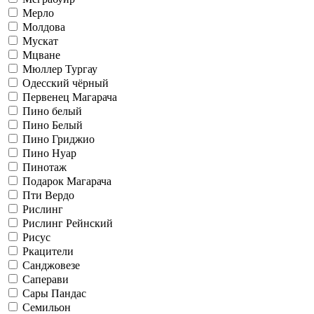
Мерло
Молдова
Мускат
Мцване
Мюллер Тургау
Одесский чёрный
Первенец Магарача
Пино белый
Пино Белый
Пино Гриджио
Пино Нуар
Пинотаж
Подарок Магарача
Пти Вердо
Рислинг
Рислинг Рейнский
Рисус
Ркацители
Санджовезе
Саперави
Сары Пандас
Семильон