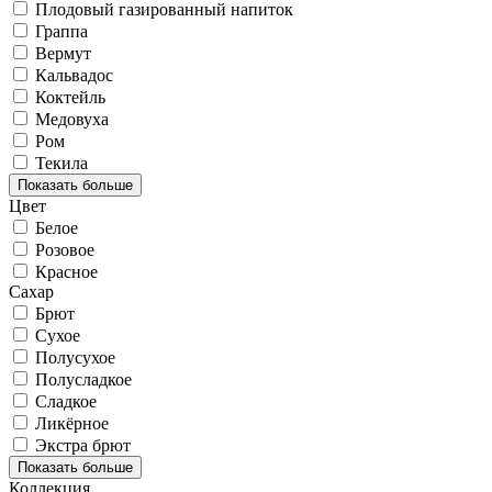
Плодовый газированный напиток
Граппа
Вермут
Кальвадос
Коктейль
Медовуха
Ром
Текила
Показать больше
Цвет
Белое
Розовое
Красное
Сахар
Брют
Сухое
Полусухое
Полусладкое
Сладкое
Ликёрное
Экстра брют
Показать больше
Коллекция