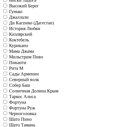
Виски Ладога
Высокий Берег
Гунько
Джаллали
Ди Каспико (Дагестан)
История Любви
Кизлярский
Коктебель
Курикано
Мама Джама
Мильстрим Пиво
Пиканти
Рита М
Сады Армении
Северный волк
Собер Баш
Солнечная Долина Крым
Таркос Алиса
Фортуна
Фортуна Руж
Черноголовка
Шато Пино
Шато Тамань