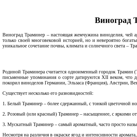
Виноград Т
Виноград Траминер – настоящая жемчужина виноделия, чей ар
только своей многовековой историей, но и невероятно богат
уникальное сочетание почвы, климата и солнечного света – Тр
Родиной Траминера считается одноименный городок Трамин (
письменные упоминания о сорте датируются XII веком, что 
покорил виноделов Германии, Эльзаса (Франция), Австрии, Ве
Существует несколько его разновидностей:
1. Белый Траминер – более сдержанный, с тонкой цветочной но
2. Розовый (или красный) Траминер – насыщеннее, с яркими о
3. Мускатный Траминер – самый ароматный, часто просто назы
Несмотря на различия в окраске ягод и интенсивности аромата