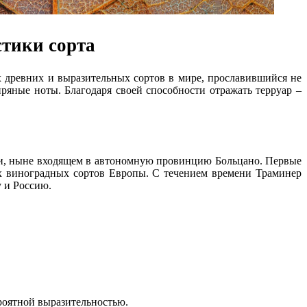
стики сорта
х древних и выразительных сортов в мире, прославившийся не
ряные ноты. Благодаря своей способности отражать терруар –
ии, ныне входящем в автономную провинцию Больцано. Первые
ых виноградных сортов Европы. С течением времени Траминер
у и Россию.
ероятной выразительностью.