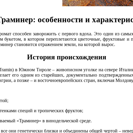
раминер: особенности и характери
омат способен заворожить с первого вдоха. Это один из самы
ым букетом, в котором переплетаются цветочные, фруктовые и п
аминер становится отражением земли, на которой вырос.
История происхождения
Tramin) в Южном Тироле – живописном уголке на севере Итал
делает его одним из старейших, документально подтвержденн
нгрии, а позже – и восточноевропейских стран, включая Молдов
той;
ттенками специй и тропических фруктов;
ваемый «Траминер» в винодельческой среде.
, все они генетически близки и объединены общей чертой – нев