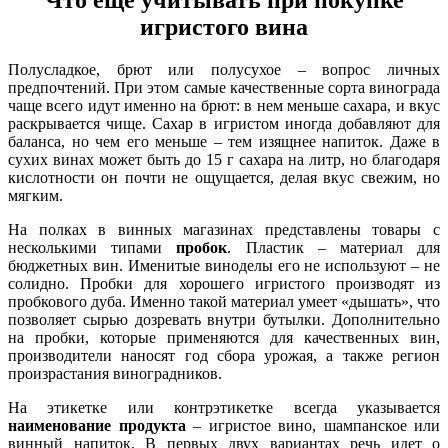
игристого вина
Полусладкое, брют или полусухое – вопрос личных
предпочтений. При этом самые качественные сорта винограда
чаще всего идут именно на брют: в нем меньше сахара, и вкус
раскрывается чище. Сахар в игристом иногда добавляют для
баланса, но чем его меньше – тем изящнее напиток. Даже в
сухих винах может быть до 15 г сахара на литр, но благодаря
кислотности он почти не ощущается, делая вкус свежим, но
мягким.
На полках в винных магазинах представлены товары с
несколькими типами
пробок
. Пластик – материал для
бюджетных вин. Именитые виноделы его не используют – не
солидно. Пробки для хорошего игристого производят из
пробкового дуба. Именно такой материал умеет «дышать», что
позволяет сырью дозревать внутри бутылки. Дополнительно
на пробки, которые применяются для качественных вин,
производители наносят год сбора урожая, а также регион
произрастания виноградников.
На этикетке или контрэтикетке всегда указывается
наименование продукта
– игристое вино, шампанское или
винный напиток. В первых двух вариантах речь идет о