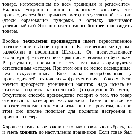
товаре, изготовленном по всем традициям и регламентам.
Надпись «игристый винный напиток» означает, что
производителем был применен метод искусственной газации
(чтобы образовались пузырьки, в бутылку закачивают
углекислый газ). Это позволяет намного быстрее производить
товары.
Вообще,
технология производства
имеет первостепенное
значение при выборе игристого. Классический метод был
разработан в провинции Шампань. Он предусматривает
вторичную фрагментацию сырья после разлива по бутылкам.
В результате, привычные всем пузырьки формируются
естественным методом. При этом они не менее насыщенные,
чем искусственные. Еще одна востребованная у
производителей технология – фрагментация в бочках. Если
хочется приобрести утонченный напиток, надо искать на
этикетке надпись классический (традиционный) метод.
Отсутствие способа производства говорит о том, что товар
относится к категории масс-маркета. Такое игристое не
поразит тонкими нотками и изысканным ароматом, но при
этом оно вполне подойдет для поднятия настроения и
приятного вечера.
Хорошее шампанское важно не только правильно выбрать, но
и уметь
хранить
до наступления праздников. Если товар был