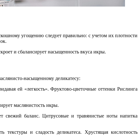
оскошному угощению следует правильно: с учетом их плотности
ок.
скроет и сбалансирует насыщенность вкуса икры.
 маслянисто-насыщенному деликатесу:
идавая ей «легкость». Фруктово-цветочные оттенки Рислинга
сирует маслянистость икры.
ает свежий баланс. Цитрусовые и травянистые ноты напитка
ь текстуры и сладость деликатеса. Хрустящая кислотность