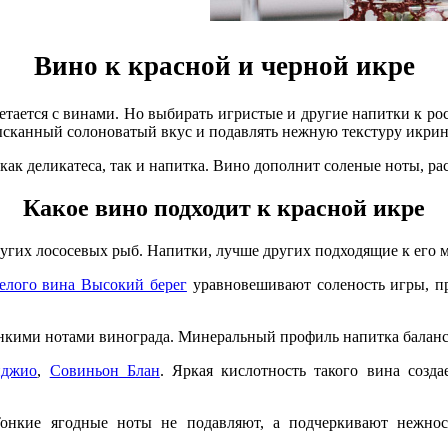
Вино к красной и черной икре
етается с винами. Но выбирать игристые и другие напитки к р
зысканный солоноватый вкус и подавлять нежную текстуру икрин
как деликатеса, так и напитка. Вино дополнит соленые ноты, ра
Какое вино подходит к красной икре
ругих лососевых рыб. Напитки, лучше других подходящие к его
белого вина Высокий берег
уравновешивают соленость игры, пр
тонкими нотами винограда. Минеральный профиль напитка балан
иджио
,
Совиньон Блан
. Яркая кислотность такого вина созд
Тонкие ягодные ноты не подавляют, а подчеркивают нежност