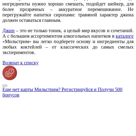
ингредиенты нужно хорошо смешать, подойдет шейкер, для
более прозрачных – аккуратное перемешивание. Не
перегружайте напитки сиропами: травяной характер джина
должен оставаться главным.
Джин
– это не только тоник, а целый мир вкусов и сочетаний.
А с большим ассортиментом алкогольных напитков в
каталоге
«Мильстрим» вы легко подберете основу и ингредиенты для
любых коктейлей – от классических до самых смелых
экспериментов.
Возврат к списку
Еще нет карты Мильстрим? Регистрируйся и Получи 500
бонусов