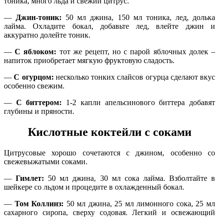
тоника, много льда и свежий цитрус.
—
Джин-тоник:
50 мл джина, 150 мл тоника, лед, долька
лайма. Охладите бокал, добавьте лед, влейте джин и
аккуратно долейте тоник.
—
С яблоком:
тот же рецепт, но с парой яблочных долек –
напиток приобретает мягкую фруктовую сладость.
—
С огурцом:
несколько тонких слайсов огурца сделают вкус
особенно свежим.
—
С биттером:
1-2 капли апельсинового биттера добавят
глубины и пряности.
Кислотные коктейли с соками
Цитрусовые хорошо сочетаются с джином, особенно со
свежевыжатыми соками.
—
Гимлет:
50 мл джина, 30 мл сока лайма. Взболтайте в
шейкере со льдом и процедите в охлажденный бокал.
—
Том Коллинз:
50 мл джина, 25 мл лимонного сока, 25 мл
сахарного сиропа, сверху содовая. Легкий и освежающий