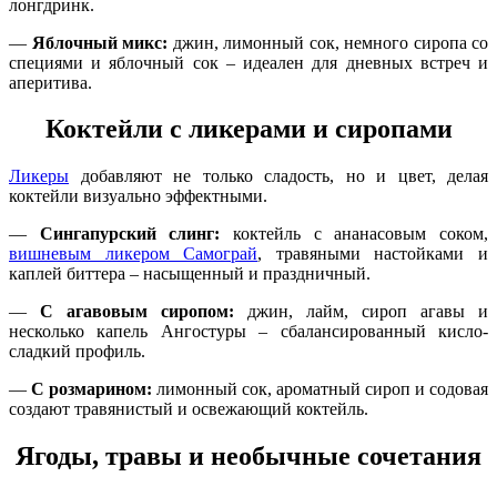
лонгдринк.
—
Яблочный микс:
джин, лимонный сок, немного сиропа со
специями и яблочный сок – идеален для дневных встреч и
аперитива.
Коктейли с ликерами и сиропами
Ликеры
добавляют не только сладость, но и цвет, делая
коктейли визуально эффектными.
—
Сингапурский слинг:
коктейль с ананасовым соком,
вишневым ликером Самограй
, травяными настойками и
каплей биттера – насыщенный и праздничный.
—
С агавовым сиропом:
джин, лайм, сироп агавы и
несколько капель Ангостуры – сбалансированный кисло-
сладкий профиль.
—
С розмарином:
лимонный сок, ароматный сироп и содовая
создают травянистый и освежающий коктейль.
Ягоды, травы и необычные сочетания