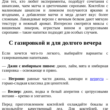
Для тех, кто любит эксперименты, подойдут сочетания с
шнапсами, чаем матча и цветочными сиропами. Коктейли с
малиновым шнапсом и лимоном получаются яркими и
ягодными, а добавление матчи и меда делает вкус более
сложным. Лавандовые версии с яичным белком дают мягкую
текстуру и нежный аромат. Интересно смотрятся миксы с
вишневым ликером, игристым вином и цитрусовыми
сиропами – такие напитки подходят для особых случаев.
С газировкой и для долгого вечера
Если хочется чего-то легкого, выбирайте варианты с
газированными напитками.
—
Джин с имбирным пивом:
джин, лайм, мята и имбирная
газировка – освежающе и пряно.
—
Негрони:
равные части джина, кампари и
вермута
–
горько-сладкая классика для ценителей.
—
Веспер:
джин, водка и белый аперитив с цитрусовыми
нотами – крепко и элегантно.
Перед приготовлением коктейлей охлаждайте бокалы и
используйте качественный лед. Для коктейлей, где