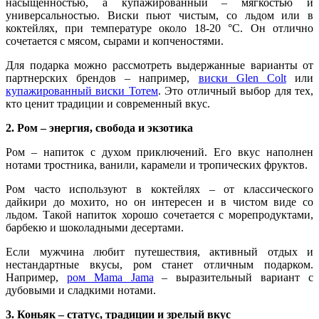
насыщенностью, а купажированный – мягкостью и
универсальностью. Виски пьют чистым, со льдом или в
коктейлях, при температуре около 18-20 °C. Он отлично
сочетается с мясом, сырами и копченостями.
Для подарка можно рассмотреть выдержанные варианты от
партнерских брендов – например,
виски Glen Colt
или
купажированный виски Тотем
. Это отличный выбор для тех,
кто ценит традиции и современный вкус.
2. Ром – энергия, свобода и экзотика
Ром – напиток с духом приключений. Его вкус наполнен
нотами тростника, ванили, карамели и тропических фруктов.
Ром часто используют в коктейлях – от классического
дайкири до мохито, но он интересен и в чистом виде со
льдом. Такой напиток хорошо сочетается с морепродуктами,
барбекю и шоколадными десертами.
Если мужчина любит путешествия, активный отдых и
нестандартные вкусы, ром станет отличным подарком.
Например,
ром Mama Jama
– выразительный вариант с
дубовыми и сладкими нотами.
3. Коньяк – статус, традиции и зрелый вкус