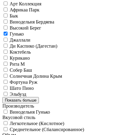
Арт Коллекция
Африкаа Парк
Бык
Винодельня Бердяева
Высокий Берег
Гунько
Джаллали
Ди Каспико (Дагестан)
Коктебель
Курикано
Рита М
Собер Баш
Солнечная Долина Крым
Фортуна Руж
Шато Пино
Эльбузд
Показать больше
Производитель
Винодельня Гунько
Вкусовой стиль
Легкотельное (Кислотное)
Среднетельное (Сбалансированное)
Объем