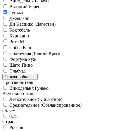
Винодельня Бердяева
Высокий Берег
Гунько
Джаллали
Ди Каспико (Дагестан)
Коктебель
Курикано
Рита М
Собер Баш
Солнечная Долина Крым
Фортуна Руж
Шато Пино
Эльбузд
Показать больше
Производитель
Винодельня Гунько
Вкусовой стиль
Легкотельное (Кислотное)
Среднетельное (Сбалансированное)
Объем
0,75
Страна
Россия