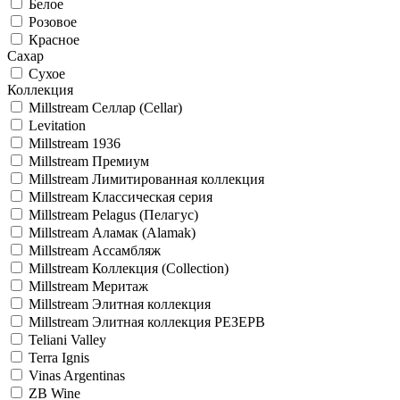
Белое
Розовое
Красное
Сахар
Сухое
Коллекция
Millstream Селлар (Cellar)
Levitation
Millstream 1936
Millstream Премиум
Millstream Лимитированная коллекция
Millstream Классическая серия
Millstream Pelagus (Пелагус)
Millstream Аламак (Alamak)
Millstream Ассамбляж
Millstream Коллекция (Collection)
Millstream Меритаж
Millstream Элитная коллекция
Millstream Элитная коллекция РЕЗЕРВ
Teliani Valley
Terra Ignis
Vinas Argentinas
ZB Wine