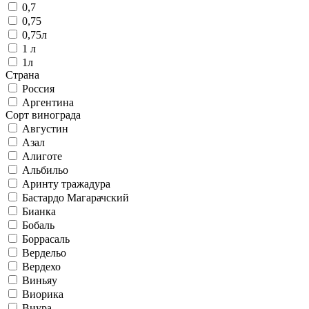
0,7
0,75
0,75л
1 л
1л
Страна
Россия
Аргентина
Сорт винограда
Августин
Азал
Алиготе
Альбильо
Аринту тражадура
Бастардо Магарачский
Бианка
Бобаль
Боррасаль
Вердельо
Вердехо
Виньяу
Виорика
Виура