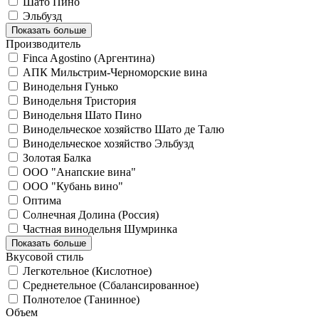
Шато Пино
Эльбузд
Показать больше
Производитель
Finca Agostino (Аргентина)
АПК Мильстрим-Черноморские вина
Винодельня Гунько
Винодельня Тристория
Винодельня Шато Пино
Винодельческое хозяйство Шато де Талю
Винодельческое хозяйство Эльбузд
Золотая Балка
ООО "Анапские вина"
ООО "Кубань вино"
Оптима
Солнечная Долина (Россия)
Частная винодельня Шумринка
Показать больше
Вкусовой стиль
Легкотельное (Кислотное)
Среднетельное (Сбалансированное)
Полнотелое (Танинное)
Объем