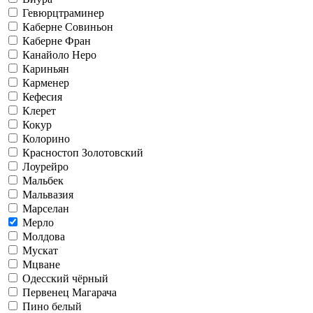
Гевюрцтраминер
Каберне Совиньон
Каберне Фран
Канайоло Неро
Кариньян
Карменер
Кефесия
Клерет
Кокур
Колорино
Красностоп Золотовский
Лоурейро
Мальбек
Мальвазия
Марселан
Мерло
Молдова
Мускат
Мцване
Одесский чёрный
Первенец Магарача
Пино белый