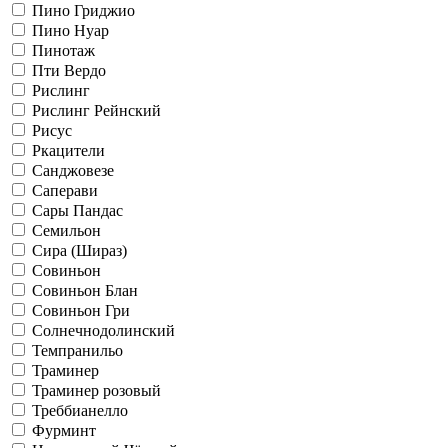
Пино Гриджио
Пино Нуар
Пинотаж
Пти Вердо
Рислинг
Рислинг Рейнский
Рисус
Ркацители
Санджовезе
Саперави
Сары Пандас
Семильон
Сира (Шираз)
Совиньон
Совиньон Блан
Совиньон Гри
Солнечнодолинский
Темпранильо
Траминер
Траминер розовый
Треббианелло
Фурминт