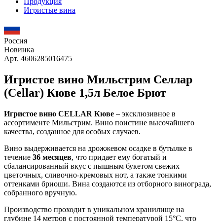
Продукция
Игристые вина
Россия
Новинка
Арт. 4606285016475
Игристое вино Мильстрим Селлар
(Cellar) Кюве 1,5л Белое Брют
Игристое вино
CELLAR Кюве
– эксклюзивное в
ассортименте Мильстрим. Вино поистине высочайшего
качества, созданное для особых случаев.
Вино выдерживается на дрожжевом осадке в бутылке в
течение
36
месяцев
, что придает ему богатый и
сбалансированный вкус с пышным букетом свежих
цветочных, сливочно-кремовых нот, а также тонкими
оттенками бриоши. Вина создаются из отборного винограда,
собранного вручную.
Производство проходит в уникальном хранилище на
глубине 14 метров с постоянной температурой 15°C, что