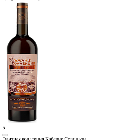
5
Элитная коллекция Каберне Совиньон