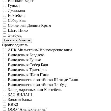
Высокий Берег
Гунько
Джаллали
Коктебель
Собер Баш
Солнечная Долина Крым
Шато Пино
Эльбузд
Показать больше
Производитель
АПК Мильстрим-Черноморские вина
Винодельня Бердяева
Винодельня Гунько
Винодельня Собер Баш
Винодельня Тристория
Винодельня Шато Пино
Винодельческое хозяйство Шато де Талю
Винодельческое хозяйство Эльбузд
Завод марочных вин Коктебель
ЗАО ВИЛАШ
Золотая Балка
КВКЗ
ООО "Анапские вина"