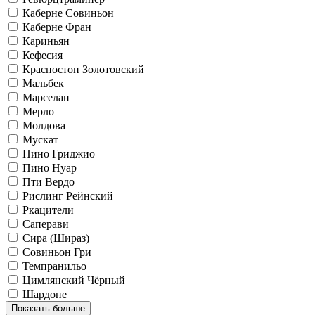
Каберне Совиньон
Каберне Фран
Кариньян
Кефесия
Красностоп Золотовский
Мальбек
Марселан
Мерло
Молдова
Мускат
Пино Гриджио
Пино Нуар
Пти Вердо
Рислинг Рейнский
Ркацители
Саперави
Сира (Шираз)
Совиньон Гри
Темпранильо
Цимлянский Чёрный
Шардоне
Показать больше