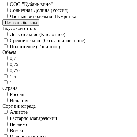
ООО "Кубань вино"
Солнечная Долина (Россия)
Частная винодельня Шумринка
Показать больше
Вкусовой стиль
Легкотельное (Кислотное)
Среднетельное (Сбалансированное)
Полнотелое (Танинное)
Объем
0,7
0,75
0,75л
1 л
1л
Страна
Россия
Испания
Сорт винограда
Алиготе
Бастардо Магарачский
Вердехо
Виура
Гевюрцтраминер