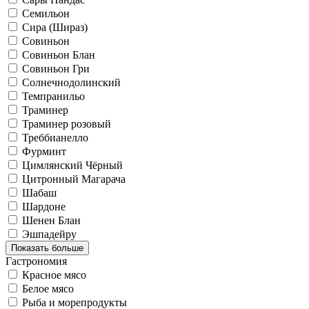
Семильон
Сира (Шираз)
Совиньон
Совиньон Блан
Совиньон Гри
Солнечнодолинский
Темпранильо
Траминер
Траминер розовый
Треббианелло
Фурминт
Цимлянский Чёрный
Цитронный Магарача
Шабаш
Шардоне
Шенен Блан
Эшпадейру
Показать больше
Гастрономия
Красное мясо
Белое мясо
Рыба и морепродукты