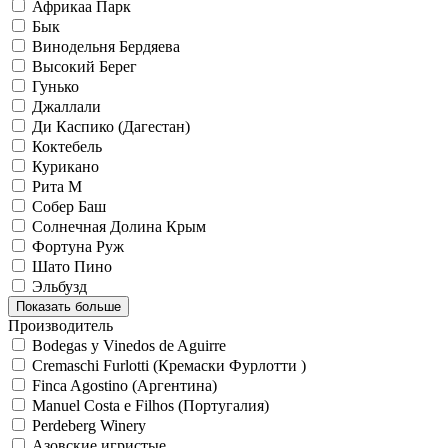
Африкаа Парк
Бык
Винодельня Бердяева
Высокий Берег
Гунько
Джаллали
Ди Каспико (Дагестан)
Коктебель
Курикано
Рита М
Собер Баш
Солнечная Долина Крым
Фортуна Руж
Шато Пино
Эльбузд
Показать больше
Производитель
Bodegas y Vinedos de Aguirre
Cremaschi Furlotti (Кремаски Фурлотти )
Finca Agostino (Аргентина)
Manuel Costa e Filhos (Португалия)
Perdeberg Winery
Азовские игристые