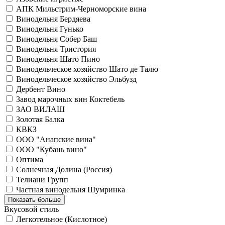
АПК Мильстрим-Черноморские вина
Винодельня Бердяева
Винодельня Гунько
Винодельня Собер Баш
Винодельня Тристория
Винодельня Шато Пино
Винодельческое хозяйство Шато де Талю
Винодельческое хозяйство Эльбузд
Дербент Вино
Завод марочных вин Коктебель
ЗАО ВИЛАШ
Золотая Балка
КВКЗ
ООО "Анапские вина"
ООО "Кубань вино"
Оптима
Солнечная Долина (Россия)
Телиани Групп
Частная винодельня Шумринка
Показать больше
Вкусовой стиль
Легкотельное (Кислотное)