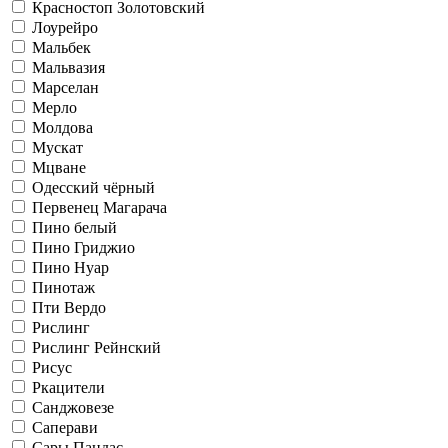
Красностоп Золотовский
Лоурейро
Мальбек
Мальвазия
Марселан
Мерло
Молдова
Мускат
Мцване
Одесский чёрный
Первенец Магарача
Пино белый
Пино Гриджио
Пино Нуар
Пинотаж
Пти Вердо
Рислинг
Рислинг Рейнский
Рисус
Ркацители
Санджовезе
Саперави
Сары Пандас