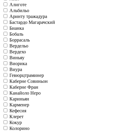
Алиготе
Альбильо
Аринту тражадура
Бастардо Магарачский
Бианка
Бобаль
Боррасаль
Вердельо
Вердехо
Виньяу
Виорика
Виура
Гевюрцтраминер
Каберне Совиньон
Каберне Фран
Канайоло Неро
Кариньян
Карменер
Кефесия
Клерет
Кокур
Колорино