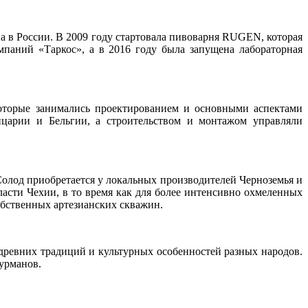
а в России. В 2009 году стартовала пивоварня RUGEN, которая
аний «Таркос», а в 2016 году была запущена лабораторная
оторые занимались проектированием и основными аспектами
йцарии и Бельгии, а строительством и монтажом управляли
Солод приобретается у локальных производителей Черноземья и
асти Чехии, в то время как для более интенсивно охмеленных
обственных артезианских скважин.
 древних традиций и культурных особенностей разных народов.
урманов.