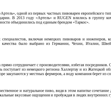
 «Артель», одной из первых частных пивоварен европейского тип
арии. В 2013 году «Артель» и RUGEN влились в группу комп
ости объединились под единым брендом «Таркос».
 специалистов, включая немецких пивоваров и инженеров, к
о качества было выбрано из Германии, Чехии, Италии, Шве
а прямо сотрудничает с производителями, избегая посредников. 
 поступает из немецкого региона Халлертау и из Жатецкой обл
ре закупаются у местных фермеров, а воду компания берет из с
чественное и натуральное пиво, видя в этом напитке сочетание
икальные вкусовые ощущения и пробуждая в людях внутренних г