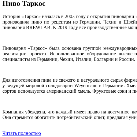
Пиво Таркос
История «Таркос» началась в 2003 году с открытия пивоварни
производила пиво по рецептам из Германии, Чехии и Швейц
пивоварня BREWLAB. К 2019 году все производственные мощн
Пивоварня «Таркос» была основана группой международных
реализации проекта. Использованное оборудование высшег
специалисты из Германии, Чехии, Италии, Болгарии и России.
Для изготовления пива из свежего и натурального сырья фирм
у ведущей мировой солодоварни Weyermann в Германии. Хмель
сортов используется американский хмель. Фруктовые соки и пю
Компания убеждена, что каждый имеет право на доступное, ка
Она стремится обогатить потребительский опыт, предлагая ун
Читать полностью