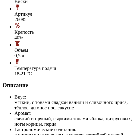
Виски
Артикул
26085
Крепость
40%
Объем
0,5 л
Температура подачи
18-21 °С
Описание
Вкус:
мягкий, с тонами сладкой ванили и сливочного ириса,
тёплое, дымное послевкусие
Аромат:
свежий и пряный, с яркими тонами яблока, цитрусовых,
ноты корицы, перца
Гастрономические сочетания:
в чистом виде со льдом, в составе коктейлей с колой,