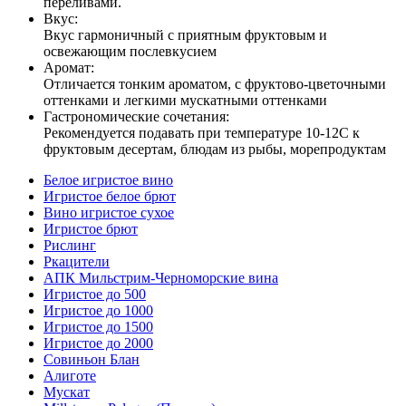
переливами.
Вкус:
Вкус гармоничный с приятным фруктовым и
освежающим послевкусием
Аромат:
Отличается тонким ароматом, с фруктово-цветочными
оттенками и легкими мускатными оттенками
Гастрономические сочетания:
Рекомендуется подавать при температуре 10-12С к
фруктовым десертам, блюдам из рыбы, морепродуктам
Белое игристое вино
Игристое белое брют
Вино игристое сухое
Игристое брют
Рислинг
Ркацители
АПК Мильстрим-Черноморские вина
Игристое до 500
Игристое до 1000
Игристое до 1500
Игристое до 2000
Совиньон Блан
Алиготе
Мускат