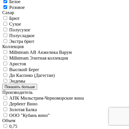
Белое
Розовое
Сахар
Брют
Сухое
Полусухое
Полусладкое
Экстра брют
Коллекция
Millstream АВ Анжелика Варум
Millstream Элитная коллекция
Аристов
Высокий Берег
Ди Каспико (Дагестан)
Эндемы
Показать больше
Производитель
АПК Мильстрим-Черноморские вина
Дербент Вино
Золотая Балка
ООО "Кубань вино"
Объем
0,75