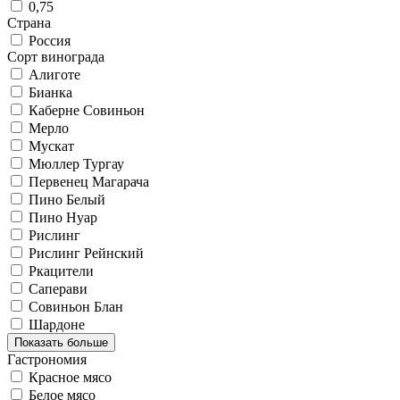
0,75
Страна
Россия
Сорт винограда
Алиготе
Бианка
Каберне Совиньон
Мерло
Мускат
Мюллер Тургау
Первенец Магарача
Пино Белый
Пино Нуар
Рислинг
Рислинг Рейнский
Ркацители
Саперави
Совиньон Блан
Шардоне
Показать больше
Гастрономия
Красное мясо
Белое мясо