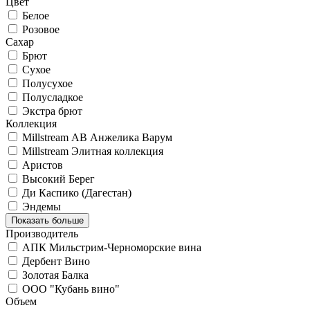
Цвет
Белое
Розовое
Сахар
Брют
Сухое
Полусухое
Полусладкое
Экстра брют
Коллекция
Millstream АВ Анжелика Варум
Millstream Элитная коллекция
Аристов
Высокий Берег
Ди Каспико (Дагестан)
Эндемы
Показать больше
Производитель
АПК Мильстрим-Черноморские вина
Дербент Вино
Золотая Балка
ООО "Кубань вино"
Объем