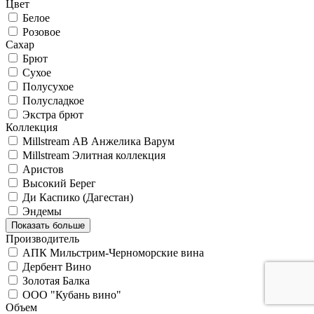
Цвет
Белое
Розовое
Сахар
Брют
Сухое
Полусухое
Полусладкое
Экстра брют
Коллекция
Millstream АВ Анжелика Варум
Millstream Элитная коллекция
Аристов
Высокий Берег
Ди Каспико (Дагестан)
Эндемы
Показать больше
Производитель
АПК Мильстрим-Черноморские вина
Дербент Вино
Золотая Балка
ООО "Кубань вино"
Объем