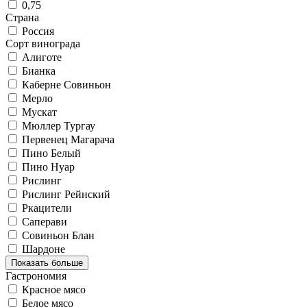
0,75
Страна
Россия
Сорт винограда
Алиготе
Бианка
Каберне Совиньон
Мерло
Мускат
Мюллер Тургау
Первенец Магарача
Пино Белый
Пино Нуар
Рислинг
Рислинг Рейнский
Ркацители
Саперави
Совиньон Блан
Шардоне
Показать больше
Гастрономия
Красное мясо
Белое мясо