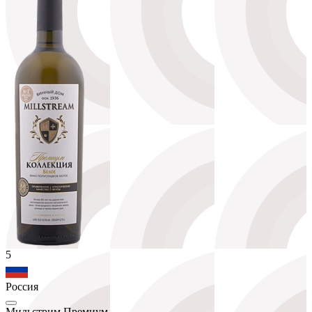
5
Россия
Мильстрим Премиум