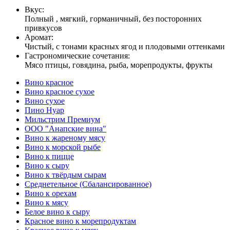
Вкус:
Полный , мягкий, горманичный, без посторонних
привкусов
Аромат:
Чистый, с тонами красных ягод и плодовыми оттенками
Гастрономические сочетания:
Мясо птицы, говядина, рыба, морепродукты, фрукты
Вино красное
Вино красное сухое
Вино сухое
Пино Нуар
Мильстрим Премиум
OOO "Анапские вина"
Вино к жареному мясу
Вино к морской рыбе
Вино к пицце
Вино к сыру
Вино к твёрдым сырам
Среднетельное (Сбалансированное)
Вино к орехам
Вино к мясу
Белое вино к сыру
Красное вино к морепродуктам