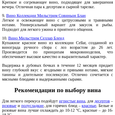
Крепкое и согревающее вино, подходящее для завершения
вечера. Отличная пара к десертам и сырной тарелке.
9.
Вино Коллекции Мильстрим Совиньон Блан
Легкое и освежающее вино с цитрусовыми и травяными
нотами. Универсальный вариант для закусок и рыбы.
Подходит для легкого ужина и приятного общения.
10.
Вино Мильстрим Селлар Бленд
Купажное красное вино из коллекции Cellar, созданной из
винограда ручного сбора с лоз возрастом до 26 лет.
Производится по принципам микровиноделия, что
обеспечивает высокое качество и выразительный характер.
Выдержка в дубовых бочках в течение 12 месяцев придает
вину глубокий вкус с ягодными и пряными нотами, мягкие
танины и длительное послевкусие. Отлично сочетается с
мясными блюдами и выдержанными сырами.
Рекомендации по выбору вина
Для легкого перекуса подойдут
игристые вина
, для
десертов
–
розовые
и
полусладкие
, для горячих блюд –
красные
. Белые и
розовые вина лучше охлаждать до 10-12 °C, красные – до 16-
18 °C.