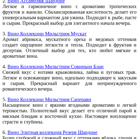
2.
Вино Ассамбляж Шардоне
Легкое и гармоничное вино с ароматами тропических
фруктов и ванили. Сбалансированная кислотность делает его
универсальным вариантом для ужина. Подходит к рыбе, пасте
и сырам. Прекрасный выбор для элегантного начала вечера.
3.
Вино Коллекции Мильстрим Мускат
Аромат абрикоса, мускатного ореха и медовых оттенков
создает ощущение легкости и тепла. Подходит к фруктам и
десертам. Отличный выбор для тех, кто любит мягкие и
ароматные вина.
4.
Вино Коллекции Мильстрим Совиньон Блан
Свежий вкус с нотами крыжовника, лайма и луговых трав.
Легкое и освежающее вино, идеально подходящее к закускам
и сырам. Прекрасный вариант для непринужденного
романтического вечера.
5.
Вино Коллекции Мильстрим Саперави
Насыщенное вино с яркими ягодными ароматами и легкой
терпкостью. Полнотелый вкус делает его отличной парой к
мясным блюдам и восточной кухне. Настоящее воплощение
страсти и глубины.
6.
Вино Элитная коллекция Резерв Шардоне
Более глубокий и сложный вкус с оттенками яблока, груши и