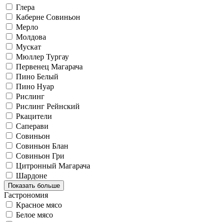
Глера
Каберне Совиньон
Мерло
Молдова
Мускат
Мюллер Тургау
Первенец Магарача
Пино Белый
Пино Нуар
Рислинг
Рислинг Рейнский
Ркацители
Саперави
Совиньон
Совиньон Блан
Совиньон Гри
Цитронный Магарача
Шардоне
Показать больше
Гастрономия
Красное мясо
Белое мясо