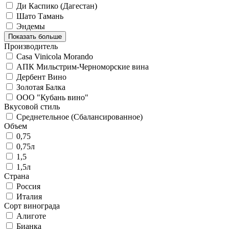
Ди Каспико (Дагестан)
Шато Тамань
Эндемы
Показать больше
Производитель
Casa Vinicola Morando
АПК Мильстрим-Черноморские вина
Дербент Вино
Золотая Балка
ООО "Кубань вино"
Вкусовой стиль
Среднетельное (Сбалансированное)
Объем
0,75
0,75л
1,5
1,5л
Страна
Россия
Италия
Сорт винограда
Алиготе
Бианка